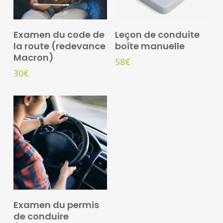
Ajouter Au Panier
Ajouter Au Panier
Examen du code de
Leçon de conduite
la route (redevance
boîte manuelle
Macron)
58
€
30
€
Ajouter Au Panier
Examen du permis
de conduire