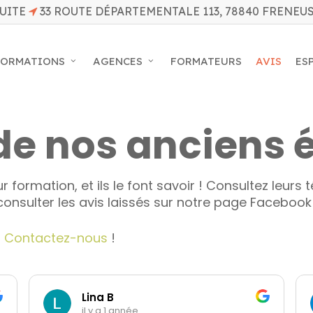
UITE
33 ROUTE DÉPARTEMENTALE 113, 78840 FRENEU
FORMATIONS
AGENCES
FORMATEURS
AVIS
ES
de nos anciens 
ur formation, et ils le font savoir ! Consultez leu
onsulter les avis laissés sur notre page Faceboo
?
Contactez-nous
!
Lina B
il y a 1 année