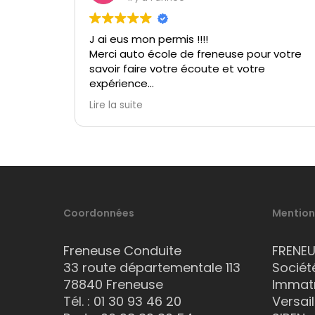
J ai eus mon permis !!!!
Merci auto école de freneuse pour votre
savoir faire votre écoute et votre
expérience
Lire la suite
Merci à davina pour le super
l’accompagnement !!!
Coordonnées
Mention
Freneuse Conduite
FRENE
33 route départementale 113
Sociét
78840 Freneuse
Immatr
Tél. :
01 30 93 46 20
Versail