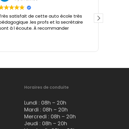
Très satisfait de cette auto école très
Super au
pédagogique .les profs et la secrétaire
Merci
sont à l écoute. À recommander
Horaires de conduite
Lundi : 08h – 20h
Mardi : 08h – 20h
Mercredi : 08h – 20h
Jeudi : 08h – 20h