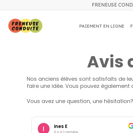
Skip
FRENEUSE COND
to
main
content
PAIEMENT EN LIGNE
Avis 
Nos anciens élèves sont satisfaits de le
faire une idée. Vous pouvez également c
Vous avez une question, une hésitation
Ines E
il y a 1 année