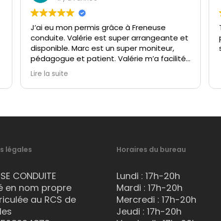
J’ai eu mon permis grâce à Freneuse
conduite. Valérie est super arrangeante et
disponible. Marc est un super moniteur,
pédagogue et patient. Valérie m’a facilité
mon changement d’auto école et
Lire la suite
accompagné dans les démarches.
Très bonne auto-école
Je recommande vivement !!!
s légales
Horaires du bureau
USE CONDUITE
Lundi : 17h-20h
é en nom propre
Mardi : 17h-20h
iculée au RCS de
Mercredi : 17h-20h
les
Jeudi : 17h-20h