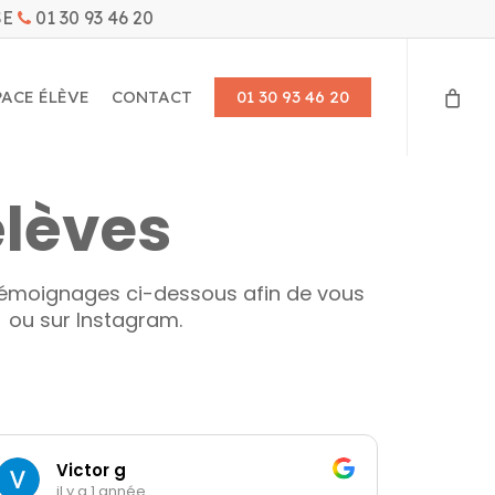
SE
01 30 93 46 20
PACE ÉLÈVE
CONTACT
01 30 93 46 20
élèves
rs témoignages ci-dessous afin de vous
k ou sur Instagram.
Victor g
C
il y a 1 année
il